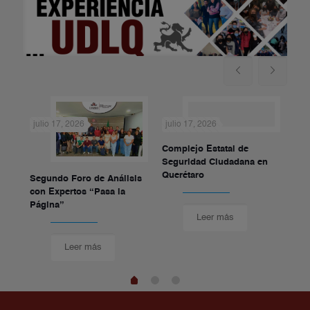
julio 17, 2026
julio 17, 2026
jul
Complejo Estatal de
Seguridad Ciudadana en
Querétaro
Segundo Foro de Análisis
Jor
con Expertos “Pasa la
Uni
Página”
202
Leer más
Leer más