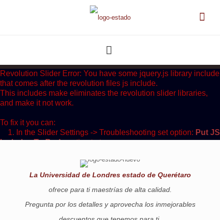
Revolution Slider Error: You have some jquery.js library include
that comes after the revolution files js include.
This includes make eliminates the revolution slider libraries,
and make it not work.
To fix it you can:
1. In the Slider Settings -> Troubleshooting set option:
Put JS
Includes To Body
option to true.
2. Find the double jquery.js include and remove it.
La Universidad de Londres estado de Querétaro
ofrece para ti maestrías de alta calidad.
Pregunta por los detalles y aprovecha los inmejorables
descuentos que tenemos para ti.