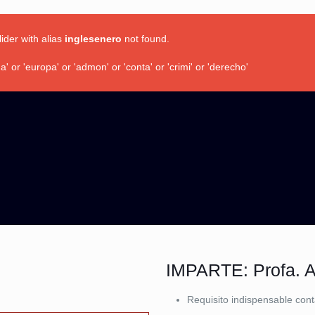
lider with alias
inglesenero
not found.
 or 'europa' or 'admon' or 'conta' or 'crimi' or 'derecho'
IMPARTE: Profa. Al
Requisito indispensable cont