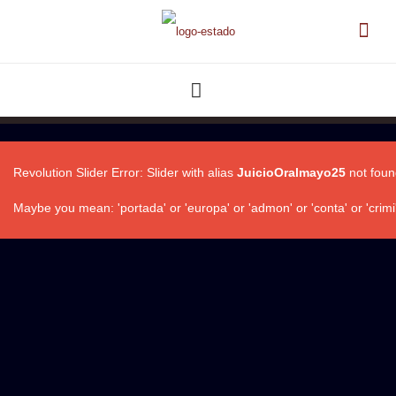
Revolution Slider Error: Slider with alias
JuicioOralmayo25
not foun
Maybe you mean: 'portada' or 'europa' or 'admon' or 'conta' or 'crimi