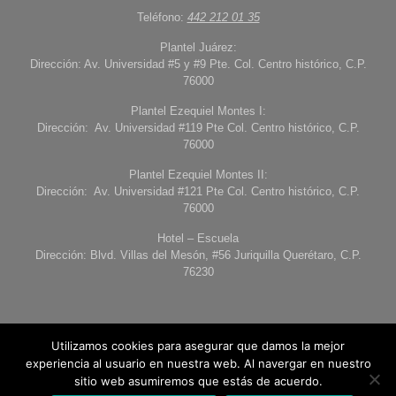
Teléfono:
442 212 01 35
Plantel Juárez:
Dirección: Av. Universidad #5 y #9 Pte. Col. Centro histórico, C.P.
76000
Plantel Ezequiel Montes I:
Dirección: Av. Universidad #119 Pte Col. Centro histórico, C.P.
76000
Plantel Ezequiel Montes II:
Dirección: Av. Universidad #121 Pte Col. Centro histórico, C.P.
76000
Hotel – Escuela
Dirección: Blvd. Villas del Mesón, #56 Juriquilla Querétaro, C.P.
76230
Utilizamos cookies para asegurar que damos la mejor
experiencia al usuario en nuestra web. Al navergar en nuestro
sitio web asumiremos que estás de acuerdo.
© 2026 Universidad de Londres Querétaro. Todos los derechos