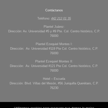
Contáctanos
Teléfono:
442 212 01 35
Plantel Juárez:
Dirección: Av. Universidad #5 y #9 Pte. Col. Centro histórico, C.P.
76000
Plantel Ezequiel Montes I:
Dirección: Av. Universidad #119 Pte Col. Centro histórico, C.P.
76000
Plantel Ezequiel Montes II:
Dirección: Av. Universidad #121 Pte Col. Centro histórico, C.P.
76000
Hotel – Escuela
Dirección: Blvd. Villas del Mesón, #56 Juriquilla Querétaro, C.P.
76230