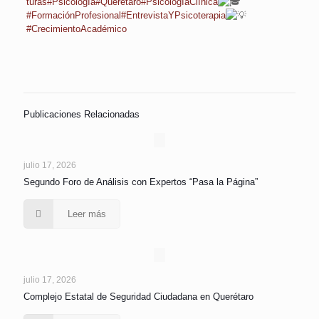
turas
#Psicología
#Querétaro
#PsicologíaClínica
#FormaciónProfesional
#EntrevistaYPsicoterapia
#CrecimientoAcadémico
Publicaciones Relacionadas
julio 17, 2026
Segundo Foro de Análisis con Expertos “Pasa la Página”
Leer más
julio 17, 2026
Complejo Estatal de Seguridad Ciudadana en Querétaro