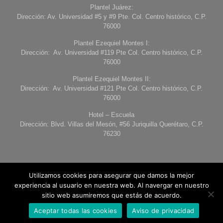
Plantel Juárez:
Dirección: Av. Universidad #5 y #9 Pte. Col. Centro histórico, C.P.
76000
Plantel Ezequiel Montes I:
Dirección: Av. Universidad #119 Pte Col. Centro histórico, C.P.
76000
Plantel Ezequiel Montes II:
Dirección: Av. Universidad #121 Pte Col. Centro histórico, C.P.
76000
Hotel – Escuela
Dirección: Blvd. Villas del Mesón, #56 Juriquilla Querétaro, C.P.
76230
Utilizamos cookies para asegurar que damos la mejor
experiencia al usuario en nuestra web. Al navergar en nuestro
sitio web asumiremos que estás de acuerdo.
© 2026 Universidad de Londres Querétaro. Todos los derechos
reservados
Aceptar todas las cookies
Aviso de privacidad