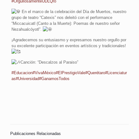
#OrgullosamenteUDLQro
En el marco de la celebración del Día de Muertos, nuestro
grupo de teatro “Catexis” nos deleitó con el performance
“Miccacuicatl (Canto a la Muerte): Poemas de nuestro señor
Nezahualcóyotl”.
¡Agradecemos su entusiasmo y expresamos nuestro orgullo por
su excelente participación en eventos artísticos y tradicionales!
Canción: “Descalzos al Paraiso”
#Educacion
#VivaMéxico
#ElPrestigioVale
#Querétaro
#Licenciatur
as
#Universidad
#GanamosTodos
Publicaciones Relacionadas