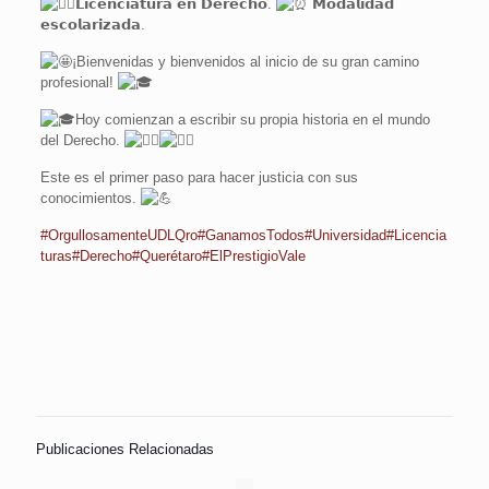
𝗟𝗶𝗰𝗲𝗻𝗰𝗶𝗮𝘁𝘂𝗿𝗮 𝗲𝗻 𝗗𝗲𝗿𝗲𝗰𝗵𝗼.
𝗠𝗼𝗱𝗮𝗹𝗶𝗱𝗮𝗱
𝗲𝘀𝗰𝗼𝗹𝗮𝗿𝗶𝘇𝗮𝗱𝗮.
¡Bienvenidas y bienvenidos al inicio de su gran camino
profesional!
Hoy comienzan a escribir su propia historia en el mundo
del Derecho.
Este es el primer paso para hacer justicia con sus
conocimientos.
#OrgullosamenteUDLQro
#GanamosTodos
#Universidad
#Licencia
turas
#Derecho
#Querétaro
#ElPrestigioVale
Publicaciones Relacionadas