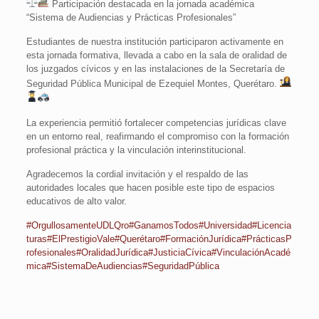
Participación destacada en la jornada académica
“Sistema de Audiencias y Prácticas Profesionales”
Estudiantes de nuestra institución participaron activamente en
esta
jornada formativa, llevada a cabo en la sala de oralidad de
los juzgados cívicos y en las instalaciones de la Secretaría de
Seguridad Pública Municipal de Ezequiel Montes, Querétaro.
La experiencia permitió fortalecer competencias jurídicas clave
en un entorno real, reafirmando el compromiso con la formación
profesional práctica y la vinculación interinstitucional.
Agradecemos la cordial invitación y el respaldo de las
autoridades locales que hacen posible este tipo de espacios
educativos de alto valor.
#OrgullosamenteUDLQro
#GanamosTodos
#Universidad
#Licencia
turas
#ElPrestigioVale
#Querétaro
#FormaciónJurídica
#PrácticasP
rofesionales
#OralidadJurídica
#JusticiaCívica
#VinculaciónAcadé
mica
#SistemaDeAudiencias
#SeguridadPública