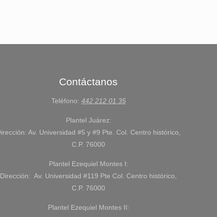
Contáctanos
Teléfono:
442 212 01 35
Plantel Juárez:
irección: Av. Universidad #5 y #9 Pte. Col. Centro histórico,
C.P. 76000
Plantel Ezequiel Montes I:
Dirección: Av. Universidad #119 Pte Col. Centro histórico,
C.P. 76000
Plantel Ezequiel Montes II: