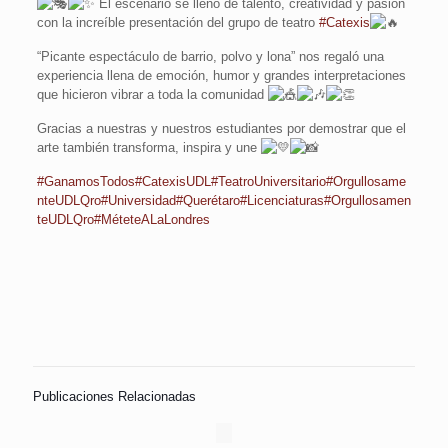
El escenario se llenó de talento, creatividad y pasión
con la increíble presentación del grupo de teatro
#Catexis
“Picante espectáculo de barrio, polvo y lona” nos regaló una
experiencia llena de emoción, humor y grandes interpretaciones
que hicieron vibrar a toda la comunidad
Gracias a nuestras y nuestros estudiantes por demostrar que el
arte también transforma, inspira y une
#GanamosTodos
#CatexisUDL
#TeatroUniversitario
#Orgullosame
nteUDLQro
#Universidad
#Querétaro
#Licenciaturas
#Orgullosamen
teUDLQro
#MéteteALaLondres
Publicaciones Relacionadas