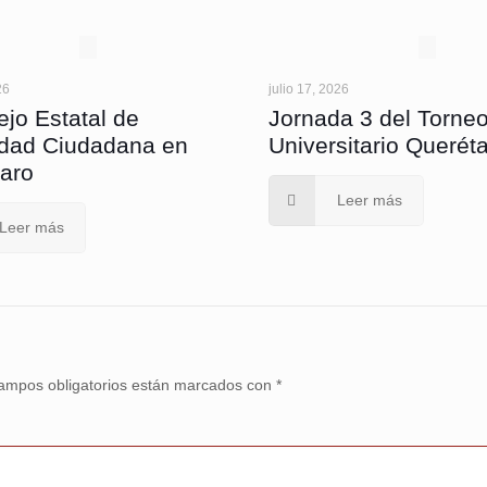
26
julio 17, 2026
jo Estatal de
Jornada 3 del Torne
dad Ciudadana en
Universitario Querét
aro
Leer más
Leer más
ampos obligatorios están marcados con
*