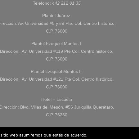
Teléfono:
442 212 01 35
Plantel Juárez:
irección: Av. Universidad #5 y #9 Pte. Col. Centro histórico,
C.P. 76000
Plantel Ezequiel Montes I:
Dirección: Av. Universidad #119 Pte Col. Centro histórico,
C.P. 76000
Plantel Ezequiel Montes II:
Dirección: Av. Universidad #121 Pte Col. Centro histórico,
C.P. 76000
Hotel – Escuela
Dirección: Blvd. Villas del Mesón, #56 Juriquilla Querétaro,
C.P. 76230
o sitio web asumiremos que estás de acuerdo.