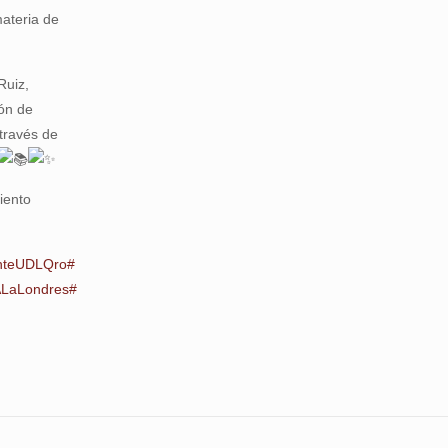
ateria de
Ruiz,
ión de
 través de
iento
nteUDLQro
#
ALaLondres
#