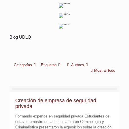
Visita académica al centro “Luz de Vida”
Curso Especializado: “Subcomisión de Medidas
Blog UDLQ
Conferencia “Enlace Fiscal y Comercial
Cautelares
Categorías
Etiquetas
Autores
Mostrar todo
Creación de empresa de seguridad
privada
Formando expertos en seguridad privada Estudiantes de
octavo semestre de la Licenciatura en Criminología y
Criminalística presentaron la exposición sobre la creación