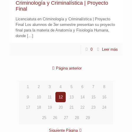
Criminología y Criminalística | Proyecto
Final
Licenciatura en Criminología y Criminalística | Proyecto
Final Los alumnos de 3er semestre presentan su proyecto
final para la materia de Anatomía y Fisiología Humana,
donde
[…]
0
Leer más
Página anterior
1
2
3
4
5
6
7
8
9
10
11
12
13
14
15
16
17
18
19
20
21
22
23
24
25
26
27
28
29
Siguiente Página