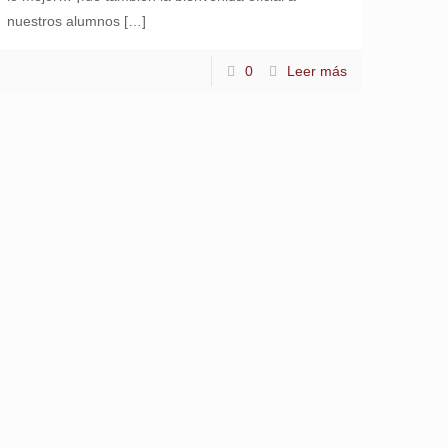
nuestros alumnos
[…]
0
Leer más