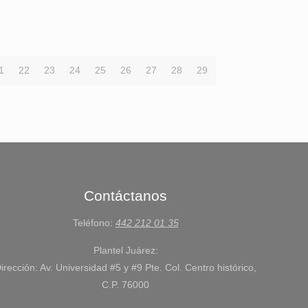
1
22
23
24
25
26
27
28
29
Contáctanos
Teléfono:
442 212 01 35
Plantel Juárez:
irección: Av. Universidad #5 y #9 Pte. Col. Centro histórico,
C.P. 76000