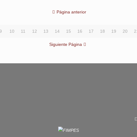
Página anterior
9
10
11
12
13
14
15
16
17
18
19
20
2
Siguiente Página
D