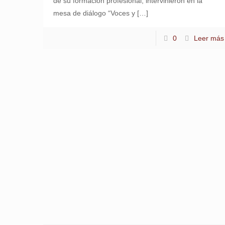
de su formación profesional, intervinieron en la
mesa de diálogo “Voces y
[…]
0
Leer más