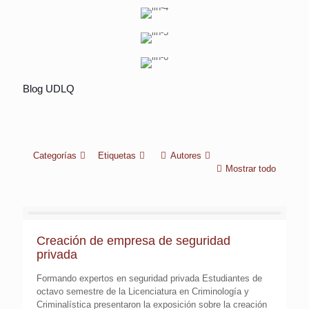
Visita académica al centro “Luz de Vida”
Curso Especializado: “Subcomisión de Medidas
Blog UDLQ
Conferencia “Enlace Fiscal y Comercial
Cautelares
Categorías
Etiquetas
Autores
Mostrar todo
Creación de empresa de seguridad
privada
Formando expertos en seguridad privada Estudiantes de
octavo semestre de la Licenciatura en Criminología y
Criminalística presentaron la exposición sobre la creación