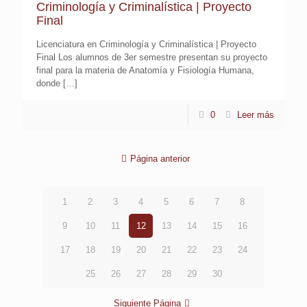
Criminología y Criminalística | Proyecto
Final
Licenciatura en Criminología y Criminalística | Proyecto
Final Los alumnos de 3er semestre presentan su proyecto
final para la materia de Anatomía y Fisiología Humana,
donde
[…]
0
Leer más
Página anterior
1
2
3
4
5
6
7
8
9
10
11
12
13
14
15
16
17
18
19
20
21
22
23
24
25
26
27
28
29
30
Siguiente Página