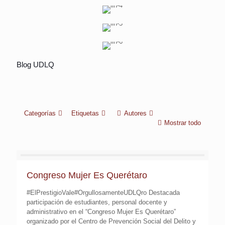
Visita académica al centro “Luz de Vida”
Curso Especializado: “Subcomisión de Medidas
Blog UDLQ
Conferencia “Enlace Fiscal y Comercial
Cautelares
Categorías
Etiquetas
Autores
Mostrar todo
Congreso Mujer Es Querétaro
#ElPrestigioVale#OrgullosamenteUDLQro Destacada
participación de estudiantes, personal docente y
administrativo en el “Congreso Mujer Es Querétaro”
organizado por el Centro de Prevención Social del Delito y