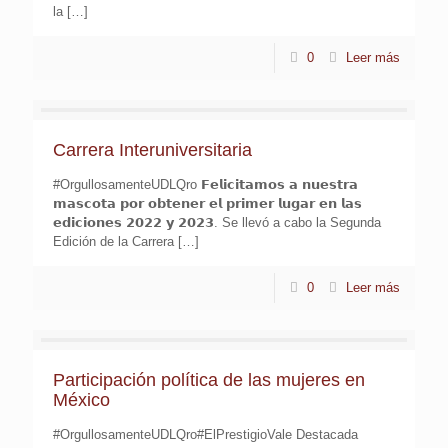
la
[…]
0
Leer más
Carrera Interuniversitaria
#OrgullosamenteUDLQro 𝗙𝗲𝗹𝗶𝗰𝗶𝘁𝗮𝗺𝗼𝘀 𝗮 𝗻𝘂𝗲𝘀𝘁𝗿𝗮
𝗺𝗮𝘀𝗰𝗼𝘁𝗮 𝗽𝗼𝗿 𝗼𝗯𝘁𝗲𝗻𝗲𝗿 𝗲𝗹 𝗽𝗿𝗶𝗺𝗲𝗿 𝗹𝘂𝗴𝗮𝗿 𝗲𝗻 𝗹𝗮𝘀
𝗲𝗱𝗶𝗰𝗶𝗼𝗻𝗲𝘀 𝟮𝟬𝟮𝟮 𝘆 𝟮𝟬𝟮𝟯. Se llevó a cabo la Segunda
Edición de la Carrera
[…]
0
Leer más
Participación política de las mujeres en
México
#OrgullosamenteUDLQro#ElPrestigioVale Destacada