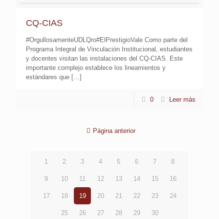
CQ-CIAS
#OrgullosamenteUDLQro#ElPrestigioVale Como parte del
Programa Integral de Vinculación Institucional, estudiantes
y docentes visitan las instalaciones del CQ-CIAS. Este
importante complejo establece los lineamientos y
estándares que
[…]
0
Leer más
Página anterior
1
2
3
4
5
6
7
8
9
10
11
12
13
14
15
16
17
18
19
20
21
22
23
24
25
26
27
28
29
30