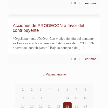
0
Leer más
Acciones de PRODECON a favor del
contribuyente
#OrgullosamenteUDLQro. Con motivo del día del contador
se llevó a cabo la conferencia: ” Acciones de PRODECON
a favor del contribuyente ” Bajo la ponencia de
[…]
0
Leer más
Página anterior
1
2
3
4
5
6
7
8
9
10
11
12
13
14
15
16
17
18
19
20
21
22
23
24