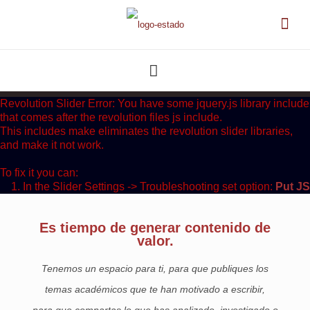
Revolution Slider Error: You have some jquery.js library include
that comes after the revolution files js include.
This includes make eliminates the revolution slider libraries,
and make it not work.
To fix it you can:
1. In the Slider Settings -> Troubleshooting set option:
Put JS
Includes To Body
option to true.
2. Find the double jquery.js include and remove it.
Es tiempo de generar contenido de
valor.
Tenemos un espacio para ti, para que publiques los
temas académicos que te han motivado a escribir,
para que compartas lo que has analizado, investigado o