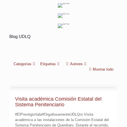
Visita académica al centro “Luz de Vida”
Curso Especializado: “Subcomisión de Medidas
Blog UDLQ
Conferencia “Enlace Fiscal y Comercial
Cautelares
Categorías
Etiquetas
Autores
Mostrar todo
Visita académica Comisión Estatal del
Sistema Penitenciario
#ElPrestigioVale#OrgullosamenteUDLQro Visita
académica a las instalaciones de la Comisión Estatal del
Sistema Penitenciario de Querétaro. Durante el recorrido,