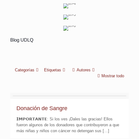
Visita académica al centro “Luz de Vida”
Curso Especializado: “Subcomisión de Medidas
Blog UDLQ
Conferencia “Enlace Fiscal y Comercial
Cautelares
Categorías
Etiquetas
Autores
Mostrar todo
Donación de Sangre
𝗜𝗠𝗣𝗢𝗥𝗧𝗔𝗡𝗧𝗘: Si los ves ¡Dales las gracias! Ellos
fueron algunos de los donadores que contribuyeron a que
más niñas y niños con cáncer no detengan sus
[…]