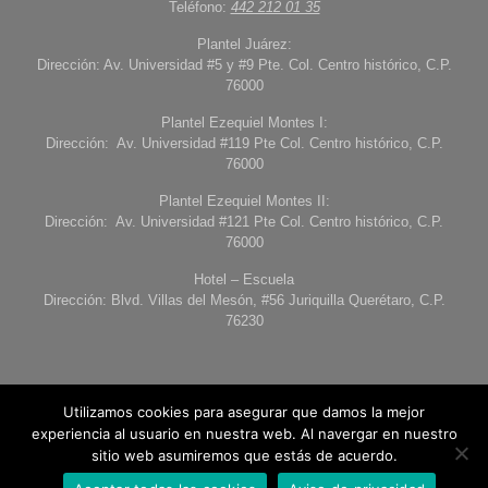
Teléfono:
442 212 01 35
Plantel Juárez:
Dirección: Av. Universidad #5 y #9 Pte. Col. Centro histórico, C.P.
76000
Plantel Ezequiel Montes I:
Dirección: Av. Universidad #119 Pte Col. Centro histórico, C.P.
76000
Plantel Ezequiel Montes II:
Dirección: Av. Universidad #121 Pte Col. Centro histórico, C.P.
76000
Hotel – Escuela
Dirección: Blvd. Villas del Mesón, #56 Juriquilla Querétaro, C.P.
76230
Utilizamos cookies para asegurar que damos la mejor
experiencia al usuario en nuestra web. Al navergar en nuestro
sitio web asumiremos que estás de acuerdo.
© 2026 Universidad de Londres Querétaro. Todos los derechos
reservados